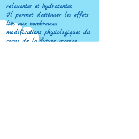
relaxantes et hydratantes.
Il permet d’atténuer les effets
liés aux nombreuses
modifications physiologiques du
corps de la future maman.
Au niveau physique
:
Améliore les douleurs lombaires
et sacro-illiaques (dues au poids
du bébé)
Améliore les sensations de
jambes lourdes (la place que
bébé occupe dans l’utérus
comprime le système veineux)
Atténue les tensions du bas
ventre (liées aux contractions)